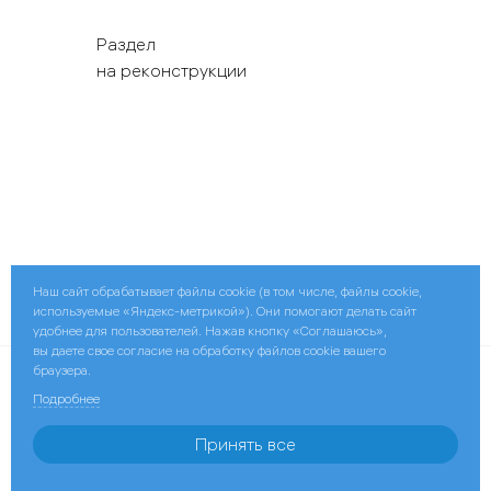
Раздел
на реконструкции
Наш сайт обрабатывает файлы cookie (в том числе, файлы cookie,
Поделиться:
используемые «Яндекс-метрикой»). Они помогают делать сайт
удобнее для пользователей. Нажав кнопку «Соглашаюсь»,
вы даете свое согласие на обработку файлов cookie вашего
браузера.
© 2026 ПАО «МОЭК»
Подробнее
Контактная информация
Принять все
ПАО «Газпром»