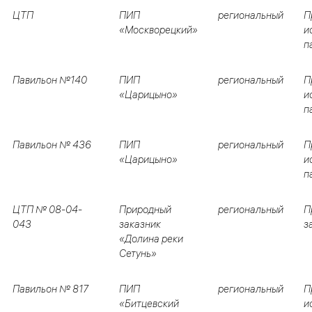
ЦТП
ПИП
региональный
П
«Москворецкий»
и
п
Павильон №140
ПИП
региональный
П
«Царицыно»
и
п
Павильон № 436
ПИП
региональный
П
«Царицыно»
и
п
ЦТП № 08-04-
Природный
региональный
П
043
заказник
з
«Долина реки
Сетунь»
Павильон № 817
ПИП
региональный
П
«Битцевский
и