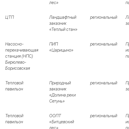
лес»
п
ЦТП
Ландшафтный
региональный
Л
заказник
з
«Теплый стан»
Насосно-
ПИП
региональный
П
перекачивающая
«Царицыно»
и
станция (НПС)
п
Бирюлево-
Борисовская
Тепловой
Природный
региональный
П
павильон
заказник
з
«Долина реки
Сетунь»
Тепловой
ООПТ
региональный
П
павильон
«Битцевский
и
лес»
п