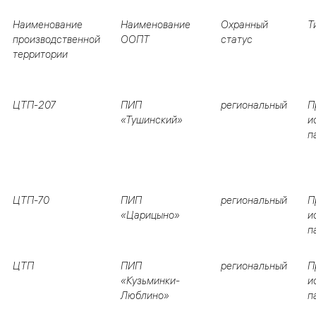
Наименование
Наименование
Охранный
Т
производственной
ООПТ
статус
территории
ЦТП-207
ПИП
региональный
П
«Тушинский»
и
п
ЦТП-70
ПИП
региональный
П
«Царицыно»
и
п
ЦТП
ПИП
региональный
П
«Кузьминки-
и
Люблино»
п