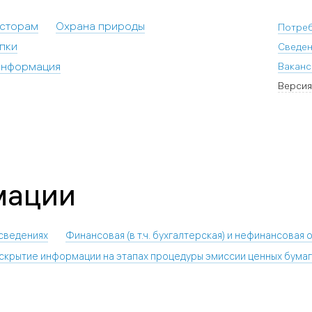
есторам
Охрана природы
Потре
пки
Сведен
информация
Ваканс
Версия
мации
сведениях
Финансовая (в т.ч. бухгалтерская) и нефинансовая 
скрытие информации на этапах процедуры эмиссии ценных бумаг