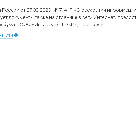
а России
от 27.03.2020 № 714-П «О раскрытии информаци
ет документы также на странице в сети Интернет, предос
х бумаг (ООО «Интерфакс-ЦРКИ») по адресу:
=11714