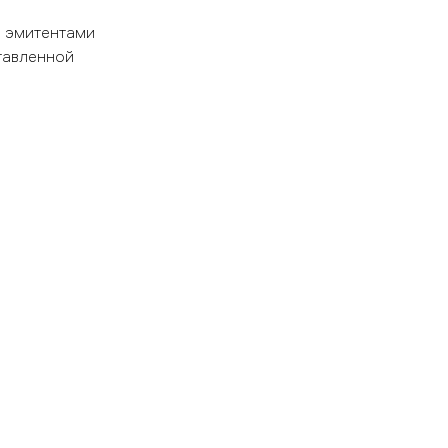
и эмитентами
тавленной