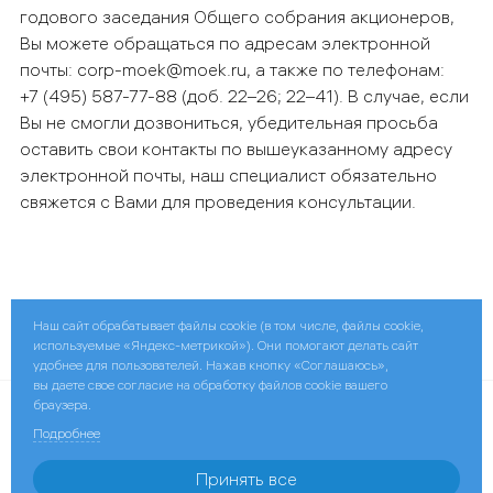
годового заседания Общего собрания акционеров,
Вы можете обращаться по адресам электронной
почты: corp-moek@moek.ru, а также по телефонам:
+7 (495) 587-77-88 (доб. 22–26; 22–41). В случае, если
Вы не смогли дозвониться, убедительная просьба
оставить свои контакты по вышеуказанному адресу
электронной почты, наш специалист обязательно
свяжется с Вами для проведения консультации.
Наш сайт обрабатывает файлы cookie (в том числе, файлы cookie,
Поделиться:
используемые «Яндекс-метрикой»). Они помогают делать сайт
удобнее для пользователей. Нажав кнопку «Соглашаюсь»,
вы даете свое согласие на обработку файлов cookie вашего
браузера.
© 2026 ПАО «МОЭК»
Подробнее
Контактная информация
Принять все
ПАО «Газпром»