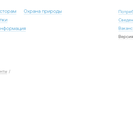
есторам
Охрана природы
Потре
пки
Сведен
информация
Ваканс
Версия
енты