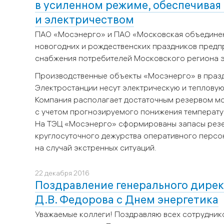
в усиленном режиме, обеспечивая
и электричеством
ПАО «Мосэнерго» и ПАО «Московская объединен
новогодних и рождественских праздников предп
снабжения потребителей Московского региона э
Производственные объекты «Мосэнерго» в празд
Электростанции несут электрическую и тепловую
Компания располагает достаточным резервом мо
с учетом прогнозируемого понижения температур
На ТЭЦ «Мосэнерго» сформированы запасы резер
круглосуточного дежурства оперативного персо
на случай экстренных ситуаций.
22 декабря 2016
Поздравление генерального дирек
Д.В. Федорова с Днем энергетика
Уважаемые коллеги! Поздравляю всех сотруднико