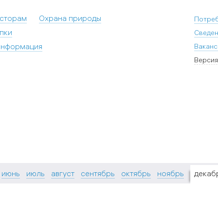
есторам
Охрана природы
Потре
пки
Сведен
информация
Ваканс
Версия
июнь
июль
август
сентябрь
октябрь
ноябрь
декаб