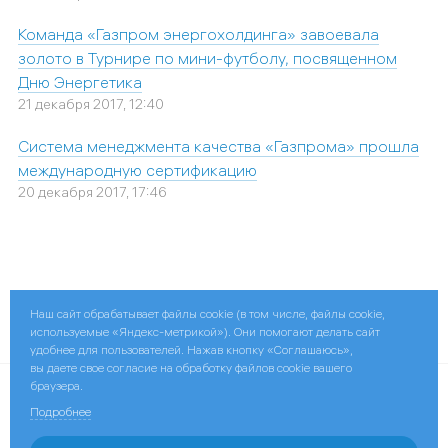
Команда «Газпром энергохолдинга» завоевала
золото в Турнире по мини-футболу, посвященном
Дню Энергетика
21 декабря 2017, 12:40
Система менеджмента качества «Газпрома» прошла
международную сертификацию
20 декабря 2017, 17:46
Наш сайт обрабатывает файлы cookie (в том числе, файлы cookie,
Поделиться:
используемые «Яндекс-метрикой»). Они помогают делать сайт
удобнее для пользователей. Нажав кнопку «Соглашаюсь»,
вы даете свое согласие на обработку файлов cookie вашего
браузера.
© 2026 ПАО «МОЭК»
Подробнее
Контактная информация