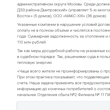
административном округе Москвы. Среди должн
ДЭЗ района Дмитровский» (управляет 5-ю много
Восток» (5 домов), ООО «МАКС-
XXI
» (36 домов).
Указанные компании в нарушение
условий догово
оплату не в полном объёме и числятся
в постоян
года. С
уммарная задолженность за отопление и 
110 млн рублей.
Так как меры досудебной работы на указанные 
в судебном порядке. Так, решениями суда в пол
тепловую энергию.
«Чаще всего жители не проинформированы о пр
При этом практика показывает, что подавляюще
счета. Наша задача применять все предусмотрен
информацию до конечных потребителей о состоя
начальник Отделения
сбыта №2
Филиала
№ 11 ПА