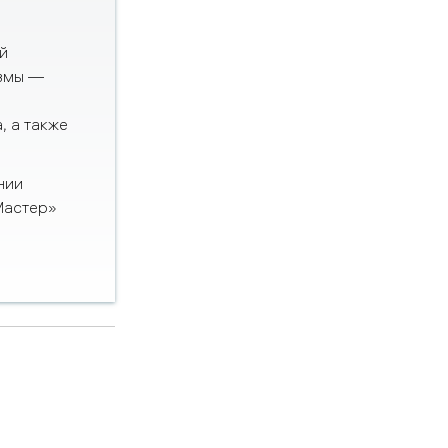
й
измы —
, а также
нии
Мастер»