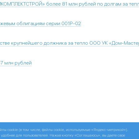
МКОМПЛЕКТСТРОЙ» более 81 млн рублей по долгам за теп
ржевым облигациям серии 001Р-02
тстве крупнейшего должника за тепло ООО УК «Дом-Масте
7 млн рублей
йлы cookie (в том числе, файлы cookie, используемые «Яндекс-метрикой»).
 удобнее для пользователей. Нажав кнопку «Соглашаюсь», вы даете свое