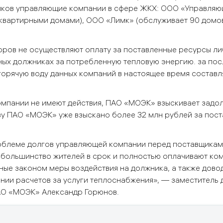
иков управляющие компании в сфере ЖКХ: ООО «Управляю
квартирными домами), ООО «Лимк» (обслуживает 90 домо
ров не осуществляют оплату за поставленные ресурсы ли
ных
должниках за потребленную тепловую энергию. за пос
горячую воду данных компаний в настоящее время составл
компании не имеют действия, ПАО «МОЭК» взыскивает задо
ьзу ПАО «МОЭК» уже взыскано более 32 млн рублей за пос
облеме долгов управляющей компании перед поставщикам
е большинство жителей в срок и полностью оплачивают ко
ные законом меры воздействия на должника, а также дово
нии расчетов за услуги теплоснабжения», —
заместитель
О «МОЭК» Александр Горюнов.