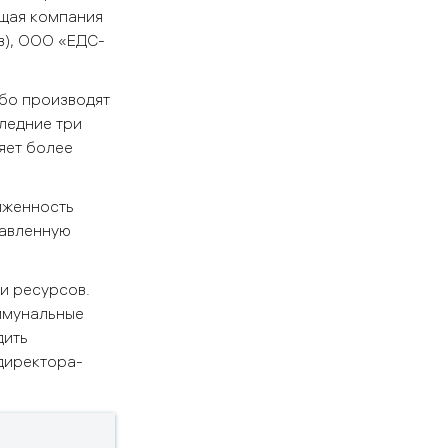
щая компания
в), ООО «ЕДС-
бо производят
ледние три
яет более
лженность
тавленную
и ресурсов.
ммунальные
дить
директора-