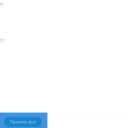
ло
р»
Принять все