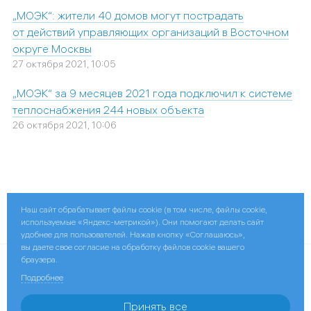
„МОЭК“: жители 40 домов могут пострадать
от действий управляющих организаций в Восточном
округе Москвы
27 октября 2021, 10:05
„МОЭК“ за 9 месяцев 2021 года подключил к системе
теплоснабжения 244 новых объекта
26 октября 2021, 10:06
Наш сайт обрабатывает файлы cookie (в том числе, файлы cookie,
Поделиться:
используемые «Яндекс-метрикой»). Они помогают делать сайт
удобнее для пользователей. Нажав кнопку «Соглашаюсь»,
вы даете свое согласие на обработку файлов cookie вашего
браузера.
© 2026 ПАО «МОЭК»
Подробнее
Контактная информация
Принять все
ПАО «Газпром»