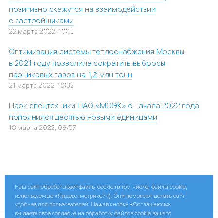
позитивно скажутся на взаимодействии
с застройщиками
22 марта 2022, 10:13
Оптимизация системы теплоснабжения Москвы
в 2021 году позволила сократить выбросы
парниковых газов на 1,2 млн тонн
21 марта 2022, 10:32
Парк спецтехники ПАО «МОЭК» с начала 2022 года
пополнился десятью новыми единицами
18 марта 2022, 09:57
Наш сайт обрабатывает файлы cookie (в том числе, файлы cookie,
Поделиться:
используемые «Яндекс-метрикой»). Они помогают делать сайт
удобнее для пользователей. Нажав кнопку «Соглашаюсь»,
вы даете свое согласие на обработку файлов cookie вашего