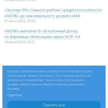
«Эксперт РА» повысил рейтинг кредитоспособности
«МОЭК» до максимального уровня ruAAА
21 июля 2023, 15:59
«МОЭК» выплатил 6-ой купонный доход
по биржевым облигациям серии 001Р-04
19 июля 2023, 16:27
Наш сайт обрабатывает файлы cookie (в том числе, файлы cookie,
Поделиться:
используемые «Яндекс-метрикой»). Они помогают делать сайт
удобнее для пользователей. Нажав кнопку «Соглашаюсь»,
вы даете свое согласие на обработку файлов cookie вашего
браузера.
© 2026 ПАО «МОЭК»
Подробнее
Контактная информация
Принять все
ПАО «Газпром»