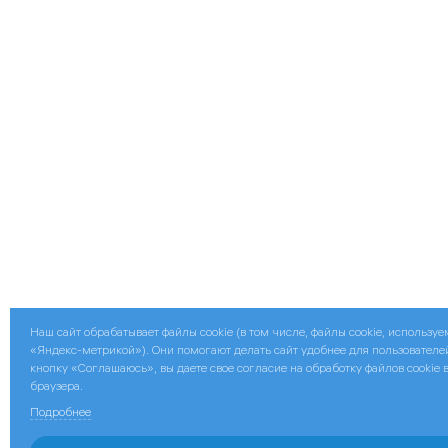
Наш сайт обрабатывает файлы cookie (в том числе, файлы cookie, использу
«Яндекс-метрикой»). Они помогают делать сайт удобнее для пользователе
кнопку «Соглашаюсь», вы даете свое согласие на обработку файлов cookie 
браузера.
Подробнее