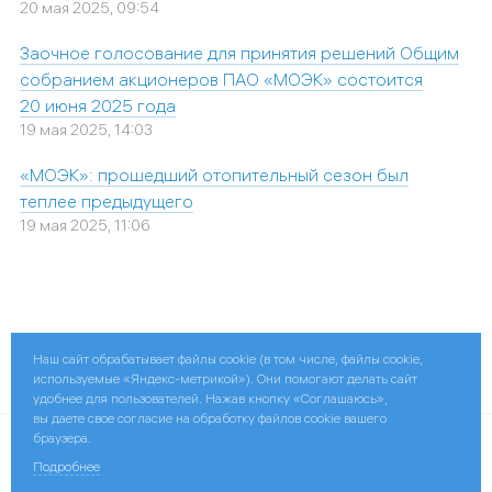
20 мая 2025, 09:54
Заочное голосование для принятия решений Общим
собранием акционеров ПАО «МОЭК» состоится
20 июня 2025 года
19 мая 2025, 14:03
«МОЭК»: прошедший отопительный сезон был
теплее предыдущего
19 мая 2025, 11:06
Наш сайт обрабатывает файлы cookie (в том числе, файлы cookie,
Поделиться:
используемые «Яндекс-метрикой»). Они помогают делать сайт
удобнее для пользователей. Нажав кнопку «Соглашаюсь»,
вы даете свое согласие на обработку файлов cookie вашего
браузера.
© 2026 ПАО «МОЭК»
Подробнее
Контактная информация