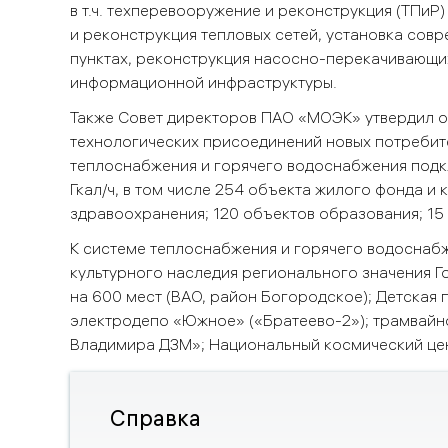
в т.ч. техперевооружение и реконструкция (ТПиР
и реконструкция тепловых сетей, установка сов
пунктах, реконструкция насосно-перекачивающи
информационной инфраструктуры.
Также Совет директоров ПАО «МОЭК» утвердил о
технологических присоединений новых потребител
теплоснабжения и горячего водоснабжения подк
Гкал/ч, в том числе 254 объекта жилого фонда и
здравоохранения; 120 объектов образования; 15 
К системе теплоснабжения и горячего водоснабж
культурного наследия регионального значения Го
на 600 мест (ВАО, район Богородское); Детская 
электродепо «Южное» («Братеево-2»); трамвайно
Владимира ДЗМ»; Национальный космический цен
Справка