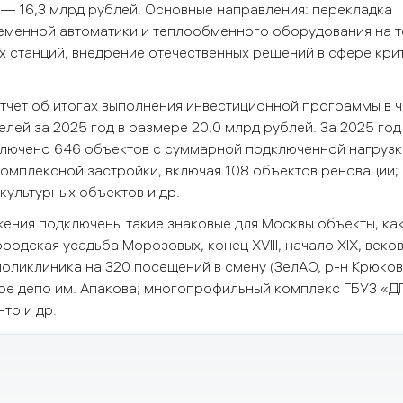
) — 16,3 млрд рублей. Основные направления: перекладка
ременной автоматики и теплообменного оборудования на 
х станций, внедрение отечественных решений в сфере кри
тчет об итогах выполнения инвестиционной программы в ч
ей за 2025 год в размере 20,0 млрд рублей. За 2025 год
лючено 646 объектов с суммарной подключенной нагрузко
 комплексной застройки, включая 108 объектов реновации;
культурных объектов и др.
ения подключены такие знаковые для Москвы объекты, ка
родская усадьба Морозовых, конец ХVIII, начало XIX, веко
поликлиника на 320 посещений в смену (ЗелАО, р-н Крюков
е депо им. Апакова; многопрофильный комплекс ГБУЗ «ДГ
тр и др.