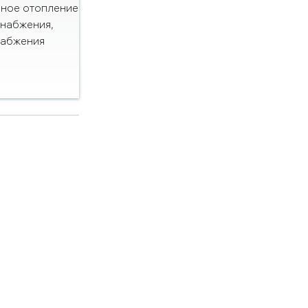
нное отопление
снабжения,
набжения