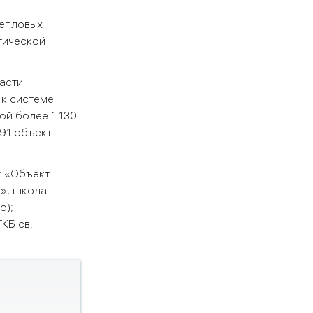
тепловых
тической
асти
 к системе
й более 1 130
 91 объект
к «Объект
в»; школа
о);
КБ св.