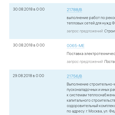
30.08.2018 в 0:00
21788/В
выполнение работ по реко
тепловых сетей для нужд
запрос предложений
Строи
30.08.2018 в 0:00
0065-МЕ
Поставка электротехниче
запрос предложений
Поста
29.08.2018 в 0:00
21756/В
Выполнение строительно-
пусконаладочных и иных р
к системам теплоснабжен
капитального строительст
оздоровительный комплек
по адресу: г. Москва, ул. Ф