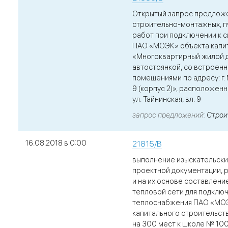
Открытый запрос предлож
строительно-монтажных, п
работ при подключении к 
ПАО «МОЭК» объекта капи
«Многоквартирный жилой 
автостоянкой, со встроен
помещениями по адресу: г. М
9 (корпус 2)», расположенно
ул. Тайнинская, вл. 9
запрос предложений
Строи
16.08.2018 в 0:00
21815/В
выполнение изыскательски
проектной документации, 
и на их основе составлени
тепловой сети для подклю
теплоснабжения ПАО «МО
капитального строительст
на 300 мест к школе № 100