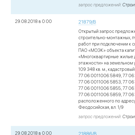
запрос предложений
Строи
29.08.2018 в 0:00
21879/В
Открытый запрос предлож
строительно-монтажных, п
работ при подключении к 
ПАО «МОЭК» объекта капи
«Многоквартирные жилые 
этажности» на земельном 
109 348 кв. м., кадастров
77:06:0011006:5849, 77:06
77:06:0011006:5853, 77:06
77:06:0011006:5855, 77:06
77:06:0011006:5859, 77:0
расположенного по адресу: 
Феодосийская, вл. 1/9
запрос предложений
Строи
29.08.2018 в 0:00
21886/В