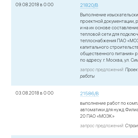
09.08.2018 в 0:00
21820/В
Выполнение изыскательски
проектной документации, 
и на их основе составлени
тепловой сети для подклю
теплоснабжения ПАО «МО
капитального строительст
общественного питания» 
по адресу: г. Москва, ул. С
запрос предложений
Проек
работы
03.08.2018 в 0:00
21586/В
выполнение работ по комп
автоматики для нужд Филиалов 
20 ПАО «МОЭК»
запрос предложений
Строи