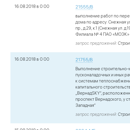
16.08.2018 в 0:00
21555/В
выполнение работ по пере
дома по адресу: Снежная ул.
пр., д.29, к.1 (Снежная ул. д.1
Филиала № 4 ПАО «МОЭК»
запрос предложений
Строи
16.08.2018 в 0:00
21755/В
Выполнение строительно-
пусконаладочных и иных р
к системам теплоснабжен
капитального строительст
„ВернадSKY“, расположенно
проспект Вернадского, у с
Западная“
запрос предложений
Строи