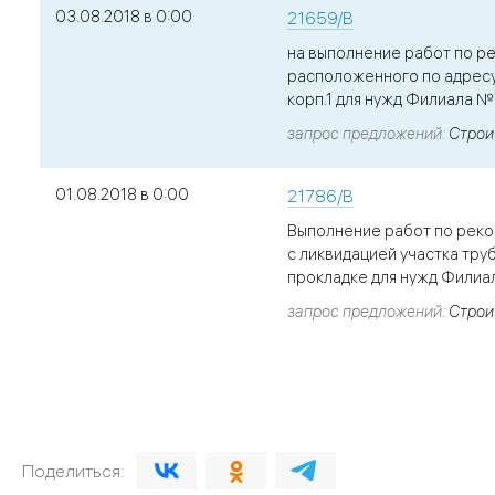
03.08.2018 в 0:00
21659/В
на выполнение работ по р
расположенного по адресу: 
корп.1 для нужд Филиала 
запрос предложений
Строи
01.08.2018 в 0:00
21786/В
Выполнение работ по реко
с ликвидацией участка тр
прокладке для нужд Фили
запрос предложений
Строи
Поделиться: