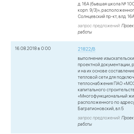
д. 16А (бывшая школа № 100
корп. 9/3)», расположенного
Солнцевский пр-кт, влд. 16А,
запрос предложений
Проек
работы
16.08.2018 в 0:00
21822/В
выполнение изыскательски
проектной документации, 
и на их основе составлени
тепловой сети для подклю
теплоснабжения ПАО «МО
капитального строительст
«Многофункциональный жи
расположенного по адресу:
Багратионовский, вл.5
запрос предложений
Проек
работы