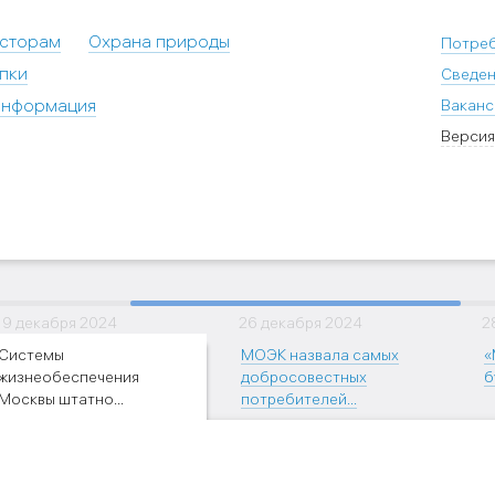
есторам
Охрана природы
Потре
пки
Сведен
информация
Ваканс
Версия
19 декабря 2024
26 декабря 2024
2
Системы
МОЭК назвала самых
«
жизнеобеспечения
добросовестных
б
Москвы штатно...
потребителей...