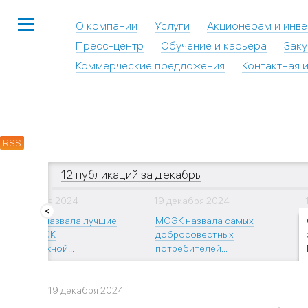
О компании
Услуги
Акционерам и инв
Пресс-центр
Обучение и карьера
Заку
Коммерческие предложения
Контактная 
RSS
12 публикаций за декабрь
19 декабря 2024
19 декабря 2024
«МОЭК» назвала лучшие
МОЭК назвала самых
ТСЖ и ЖСК
добросовестных
по платежной...
потребителей...
19 декабря 2024