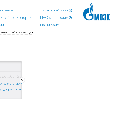
бителям
Личный кабинет
ия об акционерах
ПАО «Газпром»
ии
Наши сайты
 для слабовидящих
8 декабря 2024
31 декабря 2024
МОЭК» и «Мосэнерго»
Тепло нашего города: как
удут работать...
устроена отопительная...