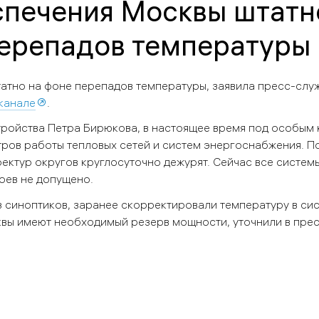
печения Москвы штатн
перепадов температуры
тно на фоне перепадов температуры, заявила пресс-слу
канале
.
ройства Петра Бирюкова, в настоящее время под особым
ов работы тепловых сетей и систем энергоснабжения. По
ктур округов круглосуточно дежурят. Сейчас все систем
оев не допущено.
 синоптиков, заранее скорректировали температуру в си
вы имеют необходимый резерв мощности, уточнили в пре