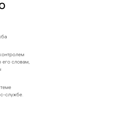
о
жба
 контролем
 его словам,
ы
стеме
сс-службе.