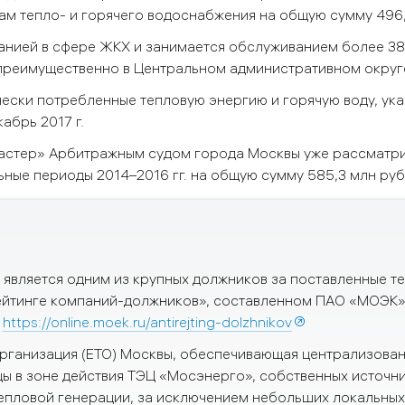
ам тепло- и горячего водоснабжения на общую сумму 496,
анией в сфере ЖКХ и занимается обслуживанием более 3
преимущественно в Центральном административном округ
ски потребленные тепловую энергию и горячую воду, указ
абрь 2017 г.
астер» Арбитражным судом города Москвы уже рассматри
ьные периоды 2014–2016 гг. на общую сумму 585,3 млн руб
вляется одним из крупных должников за поставленные т
ейтинге компаний-должников», составленном ПАО «МОЭК
»
https://online.moek.ru/antirejting-dolzhnikov
ганизация (ЕТО) Москвы,
обеспечивающая централизова
ы в зоне действия ТЭЦ «Мосэнерго», собственных источн
тепловой генерации, за исключением небольших локальны