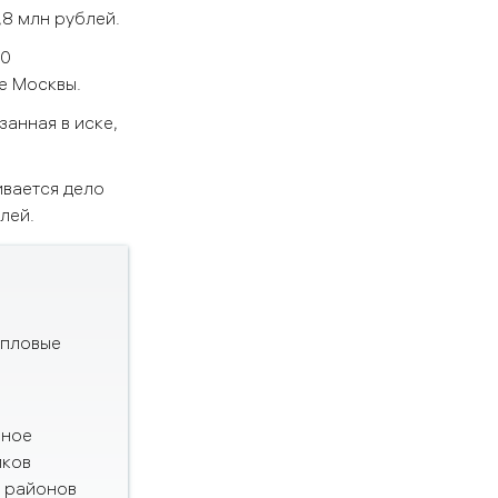
8 млн рублей.
80
е Москвы.
анная в иске,
вается дело
лей.
епловые
»
нное
иков
х районов