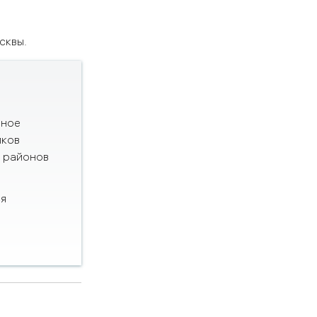
сквы.
нное
иков
х районов
ся