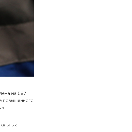
лена на 597
че повышенного
ые
тальных