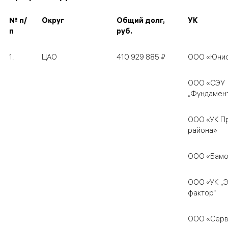
№ п/
Округ
Общий долг,
УК
п
руб.
1.
ЦАО
410 929 885 ₽
ООО «Юни
ООО «СЭУ
„Фундамен
ООО «УК П
района»
ООО «Бамо
ООО «УК „
фактор“
ООО «Серв