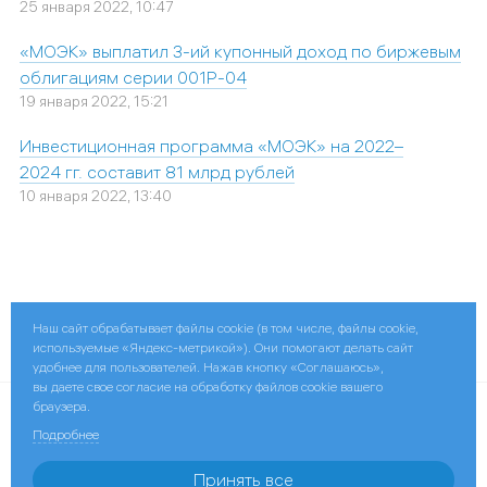
25 января 2022, 10:47
«МОЭК» выплатил 3-ий купонный доход по биржевым
облигациям серии 001Р-04
19 января 2022, 15:21
Инвестиционная программа «МОЭК» на 2022–
2024 гг. составит 81 млрд рублей
10 января 2022, 13:40
Наш сайт обрабатывает файлы cookie (в том числе, файлы cookie,
Поделиться:
используемые «Яндекс-метрикой»). Они помогают делать сайт
удобнее для пользователей. Нажав кнопку «Соглашаюсь»,
вы даете свое согласие на обработку файлов cookie вашего
браузера.
© 2026 ПАО «МОЭК»
Подробнее
Контактная информация
Принять все
ПАО «Газпром»