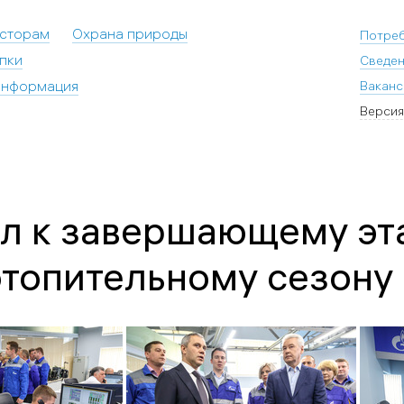
есторам
Охрана природы
Потре
пки
Сведен
информация
Ваканс
Версия
 к завершающему эта
отопительному сезону