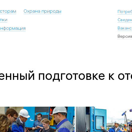
есторам
Охрана природы
Потре
пки
Сведен
информация
Ваканс
Версия
енный подготовке к о