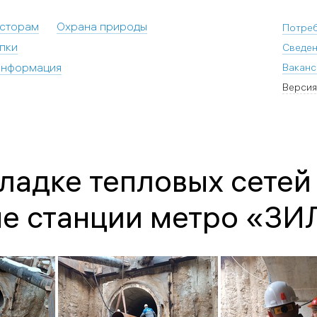
есторам
Охрана природы
Потре
пки
Сведен
информация
Ваканс
Версия
ладке тепловых сетей
не станции метро «ЗИ