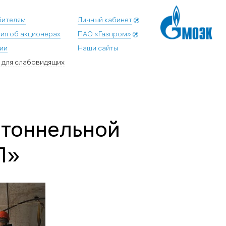
бителям
Личный кабинет
ия об акционерах
ПАО «Газпром»
ии
Наши сайты
 для слабовидящих
 тоннельной
Л»