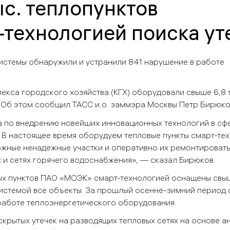
ыс. теплопунктов
технологией поиска ут
стемы обнаружили и устранили 841 нарушение в работе
екса городского хозяйства (КГХ) оборудовали свыше 6,8 
. Об этом сообщил ТАСС и.о. заммэра Москвы Петр Бирюко
та по внедрению новейших инновационных технологий в сф
В настоящее время оборудуем тепловые пункты смарт-те
можные ненадежные участки и оперативно их ремонтировать
 и сетях горячего водоснабжения», — сказал Бирюков.
овых пунктов ПАО «МОЭК» смарт-технологией оснащены свыш
истемой все объекты. За прошлый осенне-зимний период
работе теплоэнергетического оборудования.
скрытых утечек на разводящих тепловых сетях на основе а