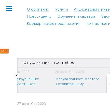
О компании
Услуги
Акционерам и инв
Пресс-центр
Обучение и карьера
Заку
Коммерческие предложения
Контактная 
RSS
10 публикаций за сентябрь
14 сентября 2023
26 сентября 2023
Одного из крупнейших
Москва полностью готова
в Москве должников...
к отопительному...
27 сентября 2023