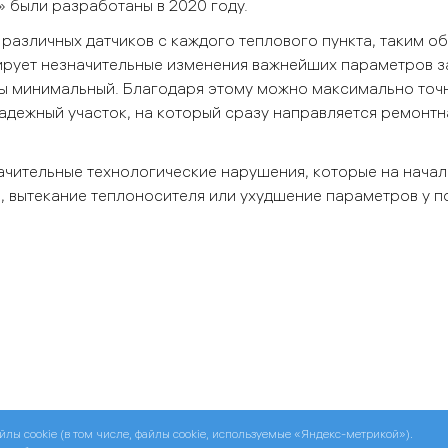
 были разработаны в 2020 году.
азличных датчиков с каждого теплового пункта, таким о
рует незначительные изменения важнейших параметров з
ды минимальный. Благодаря этому можно максимально точ
адежный участок, на который сразу направляется ремонтн
ачительные технологические нарушения, которые на нача
, вытекание теплоносителя или ухудшение параметров у п
йлы cookie (в том числе, файлы cookie, используемые «Яндекс-метрикой»).