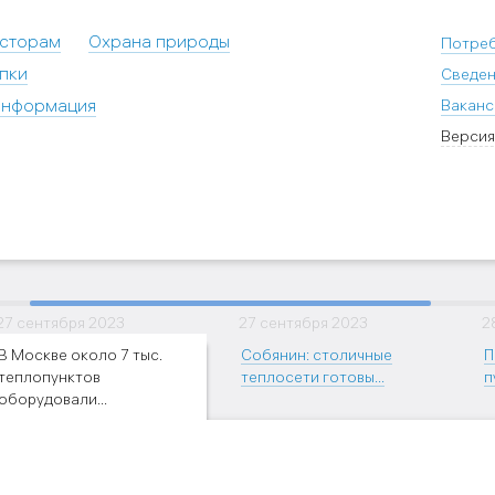
есторам
Охрана природы
Потре
пки
Сведен
информация
Ваканс
Версия
27 сентября 2023
27 сентября 2023
2
В Москве около 7 тыс.
Собянин: столичные
П
теплопунктов
теплосети готовы...
п
оборудовали...