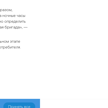
бразом,
а ночные часы
но определить
ая бригада», —
льном этапе
отребителя.
Принять все