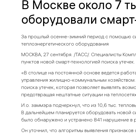
В Москве около 7 т
оборудовали смарт-
За прошлый осенне-зимний период с помощью си
теплоэнергетического оборудования
МОСКВА, 27 сентября. /ТАСС/. Специалисты Компл
пунктов новой смарт-технологией поиска утечек
«В столице на постоянной основе ведется рабо
управления жилищно-коммунальным хозяйством. 
поиска утечек, которая позволяет выявлять воз
предотвращая нештатные ситуации на теплосетях
И.о. заммэра подчеркнул, что из 10,6 тыс. тепл
В дальнейшем планируется оборудовать новой с
было обнаружено и устранено 841 нарушение в 
Он уточнил, что алгоритмы выявления признаков 