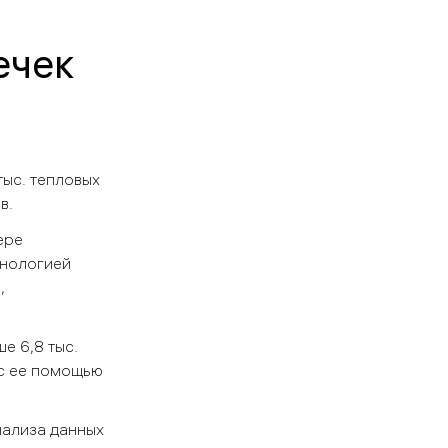
ечек
тыс. тепловых
в.
ере
хнологией
,
е 6,8 тыс.
 с ее помощью
нализа данных