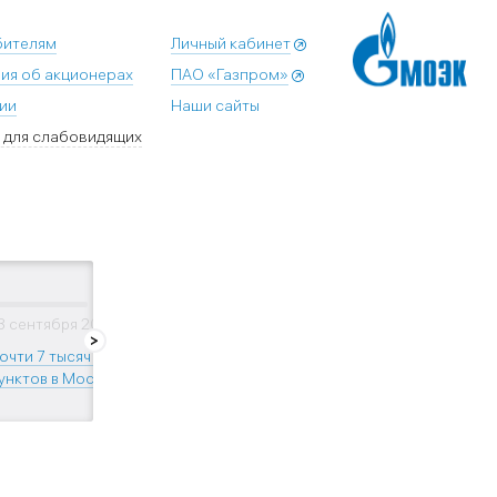
бителям
Личный кабинет
ия об акционерах
ПАО «Газпром»
ии
Наши сайты
 для слабовидящих
8 сентября 2023
29 сентября 2023
очти 7 тысяч тепловых
Бабье лето закончится
унктов в Москве...
1 октября