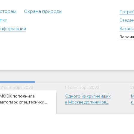
есторам
Охрана природы
Потре
пки
Сведен
информация
Ваканс
Версия
12 сентября 2023
14 сентября 2023
2
МОЭК пополнила
Одного из крупнейших
М
автопарк спецтехники...
в Москве должников...
к