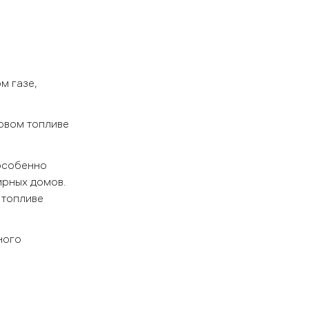
м газе,
овом топливе
 особенно
ирных домов.
 топливе
ного