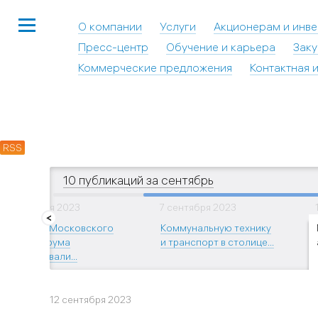
О компании
Услуги
Акционерам и инв
Пресс-центр
Обучение и карьера
Заку
Коммерческие предложения
Контактная 
RSS
10 публикаций за сентябрь
7 сентября 2023
7 сентября 2023
В рамках Московского
Коммунальную технику
урбанфорума
и транспорт в столице...
презентовали...
12 сентября 2023