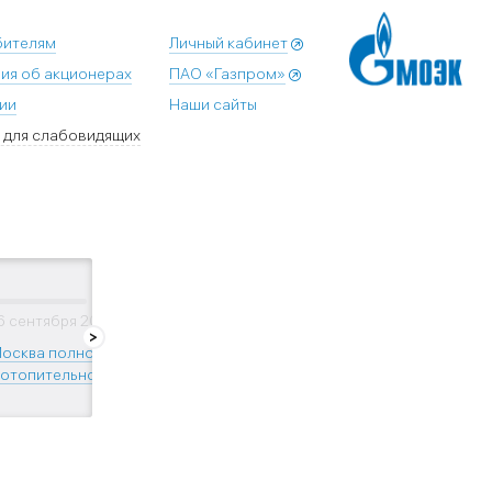
бителям
Личный кабинет
ия об акционерах
ПАО «Газпром»
ии
Наши сайты
 для слабовидящих
6 сентября 2023
27 сентября 2023
27
осква полностью готова
В Москве около 7 тыс.
Со
 отопительному...
теплопунктов
те
оборудовали...