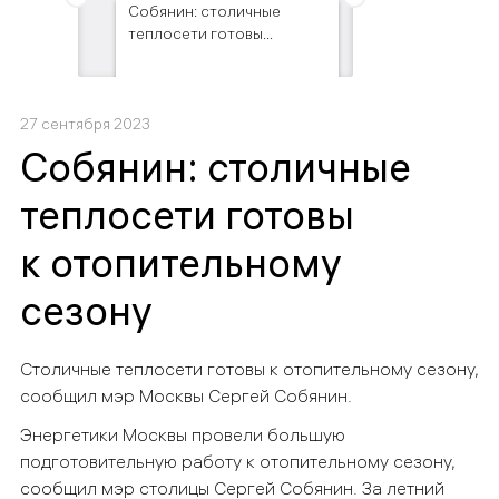
 7 тыс.
Собянин: столичные
Почти 7 тысяч т
теплосети готовы...
пунктов в Москве.
27 сентября 2023
Собянин: столичные
теплосети готовы
к отопительному
сезону
Столичные теплосети готовы к отопительному сезону,
сообщил мэр Москвы Сергей Собянин.
Энергетики Москвы провели большую
подготовительную работу к отопительному сезону,
сообщил мэр столицы Сергей Собянин. За летний